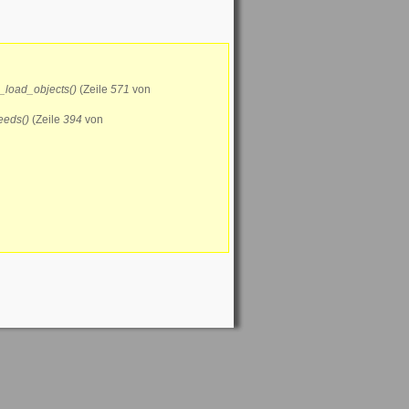
load_objects()
(Zeile
571
von
eeds()
(Zeile
394
von