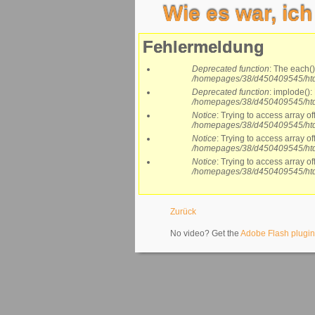
Wie es war, ich
Fehlermeldung
Deprecated function
: The each()
/homepages/38/d450409545/htd
Deprecated function
: implode():
/homepages/38/d450409545/htd
Notice
: Trying to access array of
/homepages/38/d450409545/htd
Notice
: Trying to access array of
/homepages/38/d450409545/htd
Notice
: Trying to access array of
/homepages/38/d450409545/htd
Zurück
No video? Get the
Adobe Flash plugin