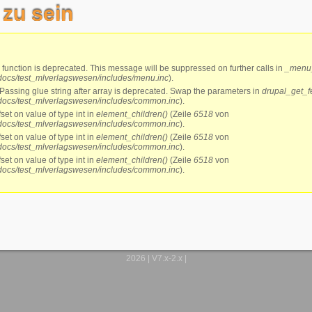
 zu sein
 function is deprecated. This message will be suppressed on further calls in
_menu_
ocs/test_mlverlagswesen/includes/menu.inc
).
 Passing glue string after array is deprecated. Swap the parameters in
drupal_get_f
ocs/test_mlverlagswesen/includes/common.inc
).
fset on value of type int in
element_children()
(Zeile
6518
von
ocs/test_mlverlagswesen/includes/common.inc
).
fset on value of type int in
element_children()
(Zeile
6518
von
ocs/test_mlverlagswesen/includes/common.inc
).
fset on value of type int in
element_children()
(Zeile
6518
von
ocs/test_mlverlagswesen/includes/common.inc
).
2026 | V7.x-2.x |